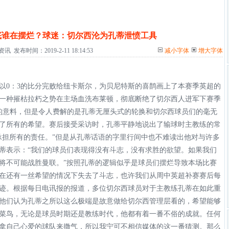
底谁在摆烂？球迷：切尔西沦为孔蒂泄愤工具
布时间：2019-2-11 18:14:53
减小字体
增大字体
以0：3的比分完败给纽卡斯尔，为贝尼特斯的喜鹊画上了本赛季英超的
一种摧枯拉朽之势在主场血洗布莱顿，彻底断绝了切尔西人进军下赛季
的意料，但是令人费解的是孔蒂无厘头式的轮换和切尔西球员们的毫无
了所有的希望。赛后接受采访时，孔蒂平静地说出了输球时主教练的常
承担所有的责任。”但是从孔蒂话语的字里行间中也不难读出他对与许多
蒂表示：“我们的球员们表现得没有斗志，没有求胜的欲望。如果我们
将不可能战胜曼联。”按照孔蒂的逻辑似乎是球员们摆烂导致本场比赛
在还有一丝希望的情况下失去了斗志，也许我们从周中英超补赛赛后每
迹。根据每日电讯报的报道，多位切尔西球员对于主教练孔蒂在如此重
他们认为孔蒂之所以这么极端是故意做给切尔西管理层看的，希望能够
菜鸟，无论是球员时期还是教练时代，他都有着一番不俗的成就。任何
拿自己心爱的球队来撒气，所以我宁可不相信媒体的这一番猜测。那么