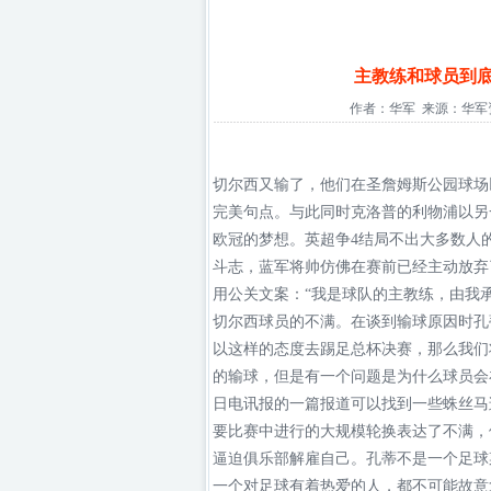
主教练和球员到
作者：华军 来源：华军资讯 发
切尔西又输了，他们在圣詹姆斯公园球场
完美句点。与此同时克洛普的利物浦以另
欧冠的梦想。英超争4结局不出大多数人
斗志，蓝军将帅仿佛在赛前已经主动放弃
用公关文案：“我是球队的主教练，由我
切尔西球员的不满。在谈到输球原因时孔
以这样的态度去踢足总杯决赛，那么我们
的输球，但是有一个问题是为什么球员会
日电讯报的一篇报道可以找到一些蛛丝马
要比赛中进行的大规模轮换表达了不满，
逼迫俱乐部解雇自己。孔蒂不是一个足球
一个对足球有着热爱的人，都不可能故意