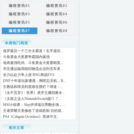
编程资讯01
编程资讯02
编程资讯03
编程资讯04
编程资讯05
编程资讯06
编程资讯07
编程资讯08
本类热门阅览
·
保罗最后一个三分太霸道！右手虚压...
·
斗鱼黄金大奖赛争霸国内最强
·
地表最强吃鸡，斗鱼黄金大奖赛精英...
·
市交通运输局组织物流企业到无车承...
·
全力以赴力争上游 RNG再战EVS
·
DNF十年老玩家遭遇：网吧忘关机，B...
·
主教练和球员到底谁在摆烂？球迷：...
·
《永不言弃3：世界》虎牙主播招募令...
·
《太鼓之达人NintendoSwitch版!》7...
·
MSI小组赛：Slay伊泽瑞尔秀翻全场，...
·
王者荣耀天美修改了游戏机制 目的就...
·
PS4《Caligula Overdose》简体中文...
相关文章