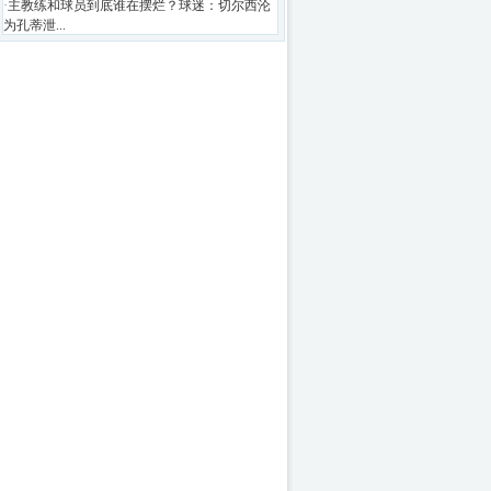
·
主教练和球员到底谁在摆烂？球迷：切尔西沦
为孔蒂泄...