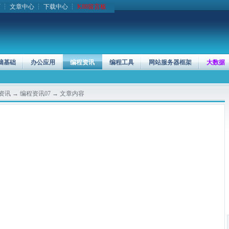
页
┆
文章中心
┆
下载中心
┆
K88留言板
脑基础
办公应用
编程资讯
编程工具
网站服务器框架
大数据
资讯
→
编程资讯07
→ 文章内容