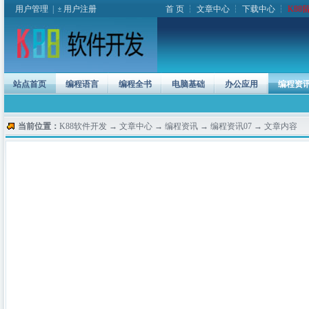
用户管理
|
用户注册
首 页
┆
文章中心
┆
下载中心
┆
K88
站点首页
编程语言
编程全书
电脑基础
办公应用
编程资
当前位置：
K88软件开发
→
文章中心
→
编程资讯
→
编程资讯07
→ 文章内容