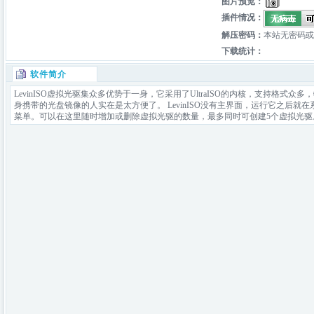
图片预览：
插件情况：
解压密码：
本站无密码或
下载统计：
软件简介
LevinISO虚拟光驱集众多优势于一身，它采用了UltraISO的内核，支持格式众
身携带的光盘镜像的人实在是太方便了。 LevinISO没有主界面，运行它之后
菜单。可以在这里随时增加或删除虚拟光驱的数量，最多同时可创建5个虚拟光驱