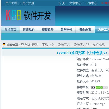
用户管理
|
用户注册
首 页
┆
文章中心
┆
下载中心
┆
K88
站点首页
网络软件
视频软件
音乐软件
安全杀毒
系统工
当前位置：
K88软件开发
→
下载中心
→
系统工具
→
系统工具05
→ 软件信息
LevinISO虚拟光驱 中文绿色版 v3.3.
运行环境：
win8/win7/vis
软件语言：
中文
软件类型：
驱动工具 - 系
授权方式：
免费软件
软件大小：
668 KB
推荐星级：
更新时间：
2019-1-8 1:49
联系方式：
暂无联系方式
官方主页：
Home Page