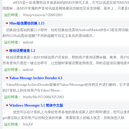
· aMSN是一款免费而且开放原始码的MSN替代工具，它可以说是目前与MS
情图标，连MSN专属的声音传讯或是网络视讯功能也完全支持喔。基本上，只要是你想
运行环境：
Winxp/vista/win7/2000/2003
Mine短信震动切换 1.15
· 切换短信震动的窗口小部件，轻松切换短信震动AndroidMarket评价4.5星应用
邮件(GMail)震动/提醒*不同的提醒可自定义各自的震动模式...
运行环境：
android
移动话费速查 1.2
· 移动话费速查是一款针对移动用户开发的，帮助用户查询话费余额、账单、用户信息
所有查询只需您一键点击即可，让您随时掌握话费使用情况。同时还提供归属地查询等
运行环境：
android
Yahoo Message Archive Decoder 4.3
· YahooMessageArchiveDecoder能够对Yahoo!Messenger的存档文
的计算机上的任何用户在Yahoo!Messe...
运行环境：
Win9x/Me/NT/2000/XP/2003
Windows Messenger 5.1 简体中文版
· 使您可以在计算机上与身处世界各地的朋友或家人进行即时通信，您可以使用文本、
ger通过阻止某些用户以控制交谈的对象，查看联系人的输入状态，控制加您入联...
运行环境：
WinXP