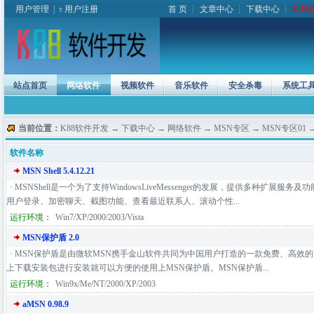
用户管理
|
用户注册
首 页
┆
文章中心
┆
下载中心
┆
K88
站点首页
网络软件
视频软件
音乐软件
安全杀毒
系统工
当前位置：
K88软件开发
→
下载中心
→
网络软件
→
MSN专区
→
MSN专区01
→
软件名称
MSN Shell 5.4.12.21
· MSNShell是一个为了支持WindowsLiveMessenger的发展，提供多种扩展
用户登录、加密聊天、截图功能、查看最近联系人、滚动个性...
运行环境：
Win7/XP/2000/2003/Vista
MSN保护盾 2.0
· MSN保护盾是由微软MSN携手金山软件共同为中国用户打造的一款免费、高效的Windo
上下载安装包进行安装就可以方便的使用上MSN保护盾。MSN保护盾...
运行环境：
Win9x/Me/NT/2000/XP/2003
aMSN 0.98.9