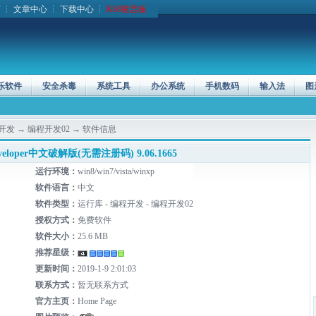
页
┆
文章中心
┆
下载中心
┆
K88留言板
乐软件
安全杀毒
系统工具
办公系统
手机数码
输入法
图
开发
→
编程开发02
→ 软件信息
veloper中文破解版(无需注册码) 9.06.1665
运行环境：
win8/win7/vista/winxp
软件语言：
中文
软件类型：
运行库 - 编程开发 - 编程开发02
授权方式：
免费软件
软件大小：
25.6 MB
推荐星级：
更新时间：
2019-1-9 2:01:03
联系方式：
暂无联系方式
官方主页：
Home Page