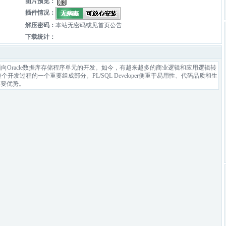
图片预览：
插件情况：
解压密码：
本站无密码或见首页公告
下载统计：
境，专门面向Oracle数据库存储程序单元的开发。如今，有越来越多的商业逻辑和应用逻辑转
也成了整个开发过程的一个重要组成部分。PL/SQL Developer侧重于易用性、代码品质和生
主要优势。