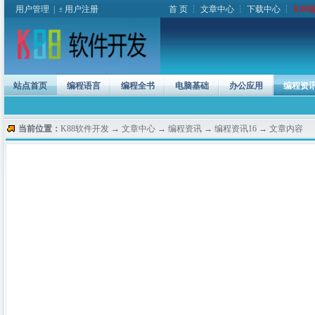
用户管理
|
用户注册
首 页
┆
文章中心
┆
下载中心
┆
K88
站点首页
编程语言
编程全书
电脑基础
办公应用
编程资
当前位置：
K88软件开发
→
文章中心
→
编程资讯
→
编程资讯16
→ 文章内容