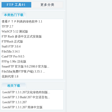
FTP 工具01
更多分类
本类热门下载
·
查看ＦＴＰ列表的绿色软件 1.1
·
TFTP 2.7
·
WinSCP 5.12 测试版
·
FTP Rush 多语中文正式安装版
·
FTPRush 正式版
·
Staff-FTP 3.0.4
·
FileZilla 3.14.1
·
CuteFTP Pro 9.0.5
·
FFFtp 1.96c 汉化版
·
SmartFTP 官方版 9.0.2598.0 官方版...
·
FileZilla(免费FTP客户端) 3.35.1 ...
·
花刺代理 1.8
相关下载
·
LeechFTP 1.3.1.207汉化绿色特别版...
·
LeechFTP 1.3 Build 207 中文语言包...
·
LeechFTP 1.3.1.207
·
LeechFTP 1.3.1.207 简体中文版