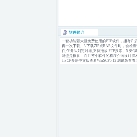
软件简介
一套功能强大且免费使用的FTP软件，拥有许
再一次下载。3.下载ZIP或RAR文件时，会检查
件,任务队列定时器,支持拖放,FTP搜索。5.类
能也是很多，而且整个软件的程序介面设计得相当棒相似软件
inSCP多语中文版查看WinSCP5.12 测试版查看fla