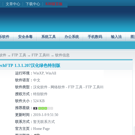
页
┆
文章中心
┆
下载中心
┆
K88留言板
乐软件
安全杀毒
系统工具
办公系统
手机数码
输入法
图
软件
→
FTP 工具
→
FTP 工具01
→ 软件信息
echFTP 1.3.1.207汉化绿色特别版
运行环境：
WinXP, WinAll
软件语言：
中文
软件类型：
汉化软件 - 网络软件 - FTP 工具 - FTP 工具01
授权方式：
特别软件
软件大小：
524 KB
推荐星级：
更新时间：
2019-1-9 9:51:50
联系方式：
暂无联系方式
官方主页：
Home Page