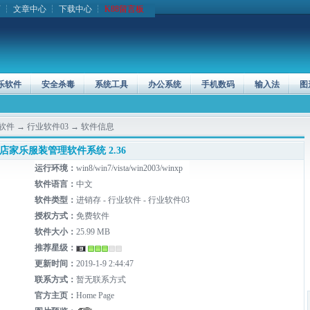
页
┆
文章中心
┆
下载中心
┆
K88留言板
乐软件
安全杀毒
系统工具
办公系统
手机数码
输入法
图
软件
→
行业软件03
→ 软件信息
店家乐服装管理软件系统 2.36
运行环境：
win8/win7/vista/win2003/winxp
软件语言：
中文
软件类型：
进销存 - 行业软件 - 行业软件03
授权方式：
免费软件
软件大小：
25.99 MB
推荐星级：
更新时间：
2019-1-9 2:44:47
联系方式：
暂无联系方式
官方主页：
Home Page