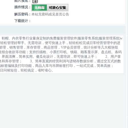
图片预览：
插件情况：
解压密码：
本站无密码或见首页公告
下载统计：
鞋帽、内衣零售行业量身定制的免费服装管理软件|服装零售系统|服装管理系统|w
、简单实用，轻松管理好帮手。无需培训，便可快速上手，轻轻松松完成日常经营管理中的进
理，销售管理，库存管理，商品管理，VIP会员管理，统计分析等几大模块组
性组合收款等功能；支持扫描枪、小票打印机、钱箱、顾客显示屏、盘点机、条码
界面清爽，简单实用。傻瓜化设计，无需培训，即可快速上手； 2、用户拿
售和库存管理； 3、简单直观的经营利润与进销存数据分析，通过交互式的数
码标签编辑及打印功能，商品入库与吊牌标签打印，一站式完成，简单高效；
节日问候短信，轻松搞定，省时省心。