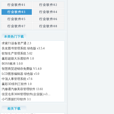
行业软件01
行业软件02
行业软件03
行业软件04
行业软件05
行业软件06
行业软件07
行业软件08
本类热门下载
·
求索T1设备资产通 2.3
·
良友图书管理系统 绿色版 v3.5.4
·
软智生产管理系统 5.02
·
赢彩超级大乐透软件 1.0
·
BOSS账本 1.0.0
·
智慧商贸进销存免费版 V1.4.0
·
LCD图形编辑器 绿色版 v5.0
·
中顶人事管理系统 v7.6
·
赢彩3D排列三软件 1.0
·
汽修通汽修美容管理软件 13.61
·
佳宜仓库3000管理软件(企业版) v3....
·
小巧票据打印软件 3.1
相关下载